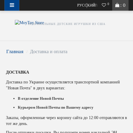
0
: 0
Актуальный график и условия работы в 2026 году
РУССКИЙ
УКРАЇНСЬКА
ОРИГИНАЛЬНЫЕ ДЕТСКИЕ ИГРУШКИ ИЗ США
Главная
Доставка и оплата
ДОСТАВКА
Доставка по Украине осуществляется транспортной компанией
"Новая Почта" в двух вариантах:
В отделение Новой Почты
Курьером Новой Почты по Вашему адресу
Заказы, оформленные через корзину сайта до 12:00 отправляются в
тот же день.
После отправки посылки, Вы получаете номер накладной ЭН