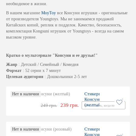
необходимое в жизни.
В нашем магазине
MoyToy
все Консуни игрушки - оригинальные
от производителя Youngtoys. Мы не занимаемся продажей
Китайских копий, реплик и подделок. Качество, безопасность,
комплектация Kongsuni игрушек от Youngtoys - всегда на самом
высоком уровне.
Кратко о мультсериале "Консуни и ее друзья!"
Жанр
: Детский / Семейный / Комедия
Формат
: 52 серии x 7 минут
Целевая аудитория
: Дошкольники 2-5 лет
Стикерпак
Нет в наличии
Консуни
239 грн.
(желтый)
249 грн.
Сообщить, когда появится
Стикерпак
Нет в наличии
Консуни