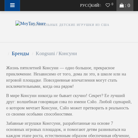
0
: 0
Актуальный график и условия работы в 2026 году
РУССКИЙ
УКРАЇНСЬКА
ОРИГИНАЛЬНЫЕ ДЕТСКИЕ ИГРУШКИ ИЗ США
Бренды
Kongsuni / Консуни
Жизнь пятилетней Консуни — одно большое, прекрасное
приключение. Независимо от того, дома ли это, в школе или на
игровой площадке. Повседневные впечатления могут стать
исключительными, когда она рядом!
В мире Консуни никогда не бывает скучно! Секрет? Ее лучший
друг: волшебная говорящая сова по имени Сэйо. Любой сценарий,
о котором мечтает Консуни, Сэйо может претворить в реальность
со своими особыми способностями.
Забавные игрушки Конгсуни, разработанные на основе 7
основных игровых площадок, и помогают детям развиваться на
каждом этапе роста, естественным образом обеспечивая обучение,