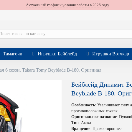
Актуальный график и условия работы в 2026 году
Тамагочи
Игрушки Бейблейд
Игрушки Вотчкар
л 6 сезон. Takara Tomy Beyblade B-180. Оригинал
Бейблейд Динамит Бе
Beyblade B-180. Ори
Особенность
: Увеличивает силу 
противоположных точках.
Оригинальное название
: Dynami
Тип
: Атака
Вращение
: Правостороннее