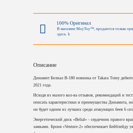
100% Оригинал
В магазине MoyToy™, продаются только ориги
здесь ↴
Описание
Динамит Белиал B-180 новинка от Takara Tomy дебют
2021 года.
Исходя из малого кол-ва отзывов, рекомендаций и тес
описать характеристики и преимущества Динамита, но
он будет одним из лучших среди атакующих беев 6 сез
Энергетический диск «Belial» - сердечник правого в
замками. Броня «Venture-2» обеспечивает Бейблейду у