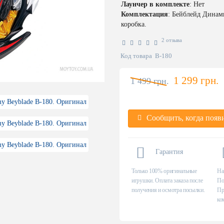
Лаунчер в комплекте
: Нет
Комплектация
: Бейблейд Динам
коробка.
2 отзыва
Код товара
B-180
1 299 грн.
1 499 грн.
Сообщить, когда появ
Гарантия
Только 100% оригинальные
На
игрушки. Оплата заказа после
По
получения и осмотра посылки.
Пр
ко