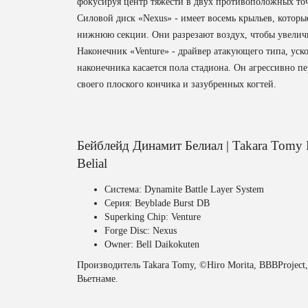
фокусируя центр тяжести в двух противоположных то
Силовой диск «Nexus» - имеет восемь крыльев, котор
нижнюю секции. Они разрезают воздух, чтобы увелич
Наконечник «Venture» - драйвер атакующего типа, уско
наконечника касается пола стадиона. Он агрессивно п
своего плоского кончика и зазубренных когтей.
Бейблейд Динамит Белиал | Takara Tomy 
Belial
Система: Dynamite Battle Layer System
Серия: Beyblade Burst DB
Superking Chip: Venture
Forge Disc: Nexus
Owner: Bell Daikokuten
Производитель Takara Tomy, ©Hiro Morita, BBBProj
Вьетнаме.