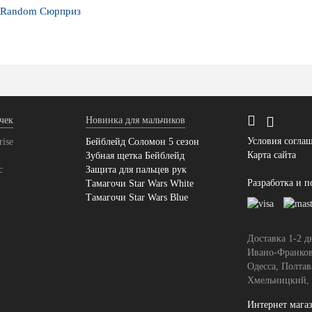
+ Random Сюрприз
чек
Новинка для мальчиков
Условия согла
ise
Бейблейд Соломон 5 сезон
Карта сайта
Зубная щетка Бейблейд
с
Защита для пальцев рук
Разработка и 
Тамагочи Star Wars White
Тамагочи Star Wars Blue
Доставка 1-2 д
Ивано-Франков
Одесса, Полтав
Хмельницкий, 
Интернет мага