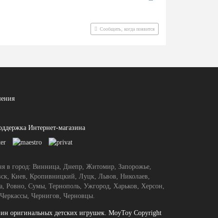
Сообщить, когда появится
шения
поддержка Интернет-магазина
ня в город: Винница, Днепр, Житомир, Запорожье,
ск, Киев, Кропивницкий, Луцк, Львов, Николаев,
а, Ровно, Сумы, Тернополь, Ужгород, Харьков, Херсон,
Черкассы, Чернигов, Черновцы.
зин оригинальных детских игрушек. MoyToy Copyright