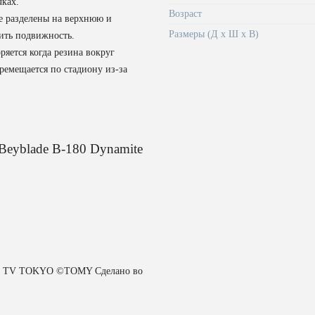
чках.
Возраст
ые разделены на верхнюю и
Размеры (Д x Ш x В)
ить подвижность.
ряется когда резина вокруг
еремещается по стадиону из-за
Beyblade B-180 Dynamite
ect, TV TOKYO ©TOMY Сделано во