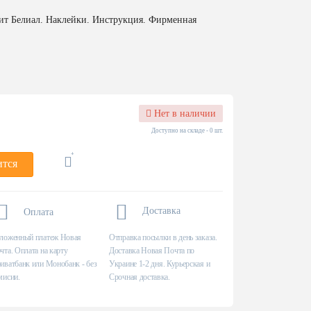
ит Белиал. Наклейки. Инструкция. Фирменная
Нет в наличии
Доступно на складе - 0 шт.
ится
Доставка
Оплата
ложенный платеж Новая
Отправка посылки в день заказа.
чта. Оплата на карту
Доставка Новая Почта по
иватбанк или Монобанк - без
Украине 1-2 дня. Курьерская и
мисии.
Срочная доставка.