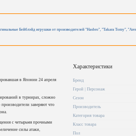
нальные Бейблэйд игрушки от производителей "Hasbro", "Takara Tomy", "Aren
Характеристики
ировавшая в Японии 24 апреля
Бренд
Герой | Персонаж
тирований в турнирах, сложно
Сезон
 производители заверяют что
Производитель
она.
Категория товара
ращения с четырьмя прочными
Класс товара
величение силы атаки,
Пол